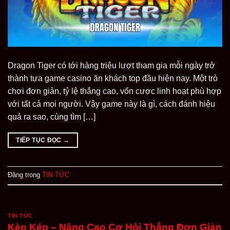
Dragon Tiger có tới hàng triệu lượt tham gia mỗi ngày trở
thành tựa game casino ăn khách top đầu hiện nay. Một trò
chơi đơn giản, tỷ lệ thắng cao, vốn cược linh hoạt phù hợp
với tất cả mọi người. Vậy game này là gì, cách đánh hiệu
quả ra sao, cùng tìm […]
TIẾP TỤC ĐỌC
→
Đăng trong
TIN TỨC
TIN TỨC
Kèo Kép – Nâng Cao Cơ Hội Thắng Đơn Giản