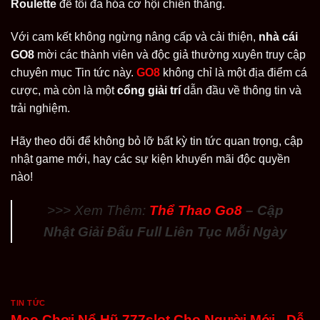
Roulette
để tối đa hóa cơ hội chiến thắng.
Với cam kết không ngừng nâng cấp và cải thiện,
nhà cái
GO8
mời các thành viên và độc giả thường xuyên truy cập
chuyên mục Tin tức này.
GO8
không chỉ là một địa điểm cá
cược, mà còn là một
cổng giải trí
dẫn đầu về thông tin và
trải nghiệm.
Hãy theo dõi để không bỏ lỡ bất kỳ tin tức quan trọng, cập
nhật game mới, hay các sự kiện khuyến mãi độc quyền
nào!
>>> Xem Thêm:
Thể Thao Go8
– Cập
Nhật Giải Đấu Full Liên Tục Mỗi Ngày
TIN TỨC
Mẹo Chơi Nổ Hũ 777slot Cho Người Mới– Dễ