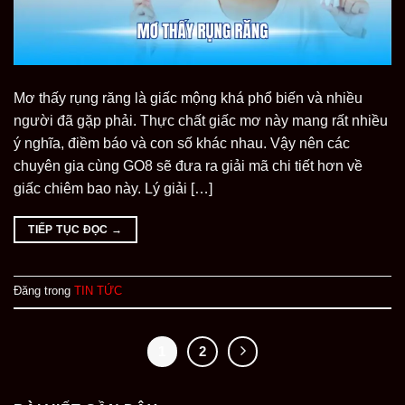
Mơ thấy rụng răng là giấc mộng khá phổ biến và nhiều
người đã gặp phải. Thực chất giấc mơ này mang rất nhiều
ý nghĩa, điềm báo và con số khác nhau. Vậy nên các
chuyên gia cùng GO8 sẽ đưa ra giải mã chi tiết hơn về
giấc chiêm bao này. Lý giải […]
TIẾP TỤC ĐỌC
→
Đăng trong
TIN TỨC
1
2