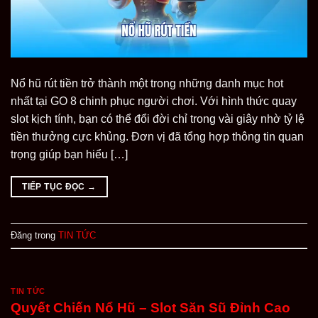
Nổ hũ rút tiền trở thành một trong những danh mục hot
nhất tại GO 8 chinh phục người chơi. Với hình thức quay
slot kịch tính, bạn có thể đổi đời chỉ trong vài giây nhờ tỷ lệ
tiền thưởng cực khủng. Đơn vị đã tổng hợp thông tin quan
trọng giúp bạn hiểu […]
TIẾP TỤC ĐỌC
→
Đăng trong
TIN TỨC
TIN TỨC
Quyết Chiến Nổ Hũ – Slot Săn Sũ Đỉnh Cao