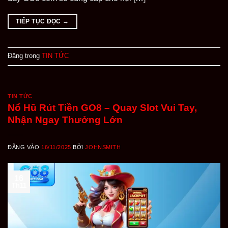
TIẾP TỤC ĐỌC
→
Đăng trong
TIN TỨC
TIN TỨC
Nổ Hũ Rút Tiền GO8 – Quay Slot Vui Tay,
Nhận Ngay Thưởng Lớn
ĐĂNG VÀO
16/11/2025
BỞI
JOHNSMITH
16
Th11