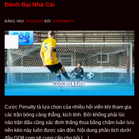
Đánh Bại Nhà Cái
ĐĂNG VÀO
16/11/2025
BỞI
JOHNSMITH
16
Th11
Cược Penalty là lựa chọn của nhiều hội viên khi tham gia
các trận bóng căng thẳng, kịch tính. Bởi không phải lúc
nào trận đấu cũng xác định thắng thua bằng chấm luân lưu
nên kèo này luôn được săn đón. Nội dung phân tích dưới
đây GO8 com sẽ cung cấp cho hội […]