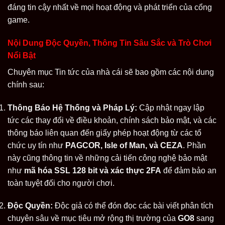
đáng tin cậy nhất về mọi hoạt động và phát triển của cổng
game.
Nội Dung Độc Quyền, Thông Tin Sâu Sắc và Trò Chơi
Nổi Bật
Chuyên mục Tin tức của nhà cái sẽ bao gồm các nội dung
chính sau:
Thông Báo Hệ Thống và Pháp Lý:
Cập nhật ngay lập
tức các thay đổi về điều khoản, chính sách bảo mật, và các
thông báo liên quan đến giấy phép hoạt động từ các tổ
chức uy tín như
PAGCOR, Isle of Man, và CEZA
. Phần
này cũng thông tin về những cải tiến công nghệ bảo mật
như
mã hóa SSL 128 bit và xác thực 2FA
để đảm bảo an
toàn tuyệt đối cho người chơi.
Độc Quyền:
Độc giả có thể đón đọc các bài viết phân tích
chuyên sâu về mục tiêu mở rộng thị trường của
GO8
sang