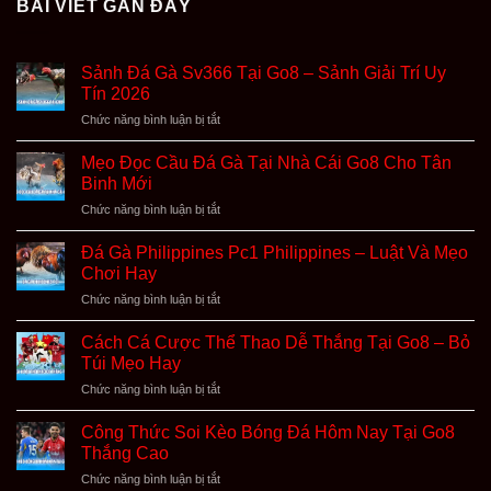
BÀI VIẾT GẦN ĐÂY
Sảnh Đá Gà Sv366 Tại Go8 – Sảnh Giải Trí Uy
Tín 2026
ở
Chức năng bình luận bị tắt
Sảnh
Đá
Mẹo Đọc Cầu Đá Gà Tại Nhà Cái Go8 Cho Tân
Gà
Binh Mới
Sv366
ở
Chức năng bình luận bị tắt
Tại
Mẹo
Go8
Đọc
–
Đá Gà Philippines Pc1 Philippines – Luật Và Mẹo
Cầu
Sảnh
Chơi Hay
Đá
Giải
ở
Chức năng bình luận bị tắt
Gà
Trí
Đá
Tại
Uy
Gà
Nhà
Cách Cá Cược Thể Thao Dễ Thắng Tại Go8 – Bỏ
Tín
Philippines
Cái
Túi Mẹo Hay
2026
Pc1
Go8
ở
Chức năng bình luận bị tắt
Philippines
Cho
Cách
–
Tân
Cá
Luật
Công Thức Soi Kèo Bóng Đá Hôm Nay Tại Go8
Binh
Cược
Và
Thắng Cao
Mới
Thể
Mẹo
ở
Chức năng bình luận bị tắt
Thao
Chơi