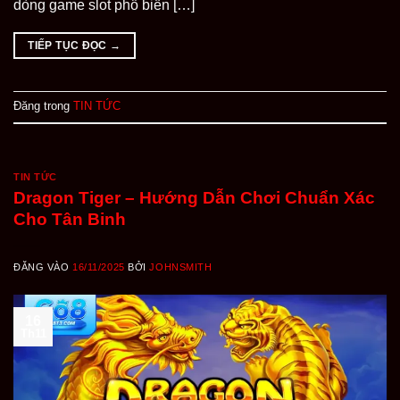
dòng game slot phổ biến […]
TIẾP TỤC ĐỌC
→
Đăng trong
TIN TỨC
TIN TỨC
Dragon Tiger – Hướng Dẫn Chơi Chuẩn Xác
Cho Tân Binh
ĐĂNG VÀO
16/11/2025
BỞI
JOHNSMITH
16
Th11